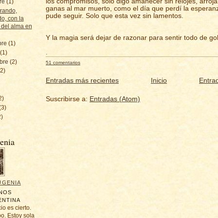
los compromisos, solo digo amanecer sin relojes, arroja
bre
(1)
ganas al mar muerto, como el día que perdí la esperan
rando,
pude seguir. Solo que esta vez sin lamentos.
o, con la
 del alma en
Y la magia será dejar de razonar para sentir todo de go
bre
(1)
.
e
(1)
mbre
(2)
51 comentarios
(2)
Entradas más recientes
Inicio
Entra
2)
Suscribirse a:
Entradas (Atom)
(3)
2)
enia
UGENIA
ENOS
ENTINA
io es cierto.
bo. Estoy sola