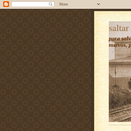
saltar
para salv
nuevos, p