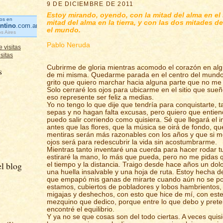
9 DE DICIEMBRE DE 2011
Estoy mirando, oyendo, con la mitad del alma en el 
os en
mitad del alma en la tierra, y con las dos mitades d
ntino
.com.ar
el mundo.
s Aires
Pablo Neruda
sitas
Cubrirme de gloria mientras acomodo el corazón en al
s
de mi misma. Quedarme parada en el centro del mundo
grito que quiero marchar hacia alguna parte que no me
Solo cerraré los ojos para ubicarme en el sitio que su
eso represente ser feliz a medias.
Yo no tengo lo que dije que tendría para conquistarte, ta
sepas y no hagan falta excusas, pero quiero que entie
puedo salir corriendo como quisiera. Sé que llegará el i
antes que las flores, que la música se oirá de fondo, qu
mentiras serán más razonables con los años y que si m
ojos será para redescubrir la vida sin acostumbrarme.
Mientras tanto inventaré una cuerda para hacer rodar t
estiraré la mano, lo más que pueda, pero no me pidas 
l blog
el tiempo y la distancia. Traigo desde hace años un dol
una huella insalvable y una hoja de ruta. Estoy hecha de 
que empapó mis ganas de mirarte cuando aún no se po
estamos, cubiertos de pobladores y lobos hambrientos
migajas y deshechos, con esto que hice de mí, con est
mezquino que dedico, porque entre lo que debo y pret
encontré el equilibrio.
Y ya no se que cosas son del todo ciertas. A veces quisi