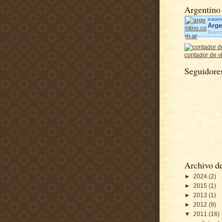
Argentino
estam
Arge
Bueno
contador de vi
Seguidore
Archivo de
►
2024
(2)
►
2015
(1)
►
2013
(1)
►
2012
(9)
▼
2011
(16)