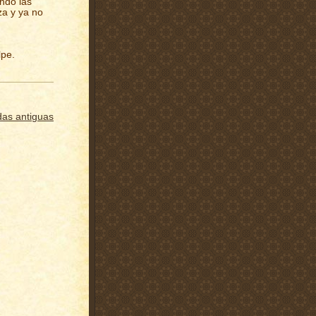
ndo las
za y ya no
lpe.
das antiguas