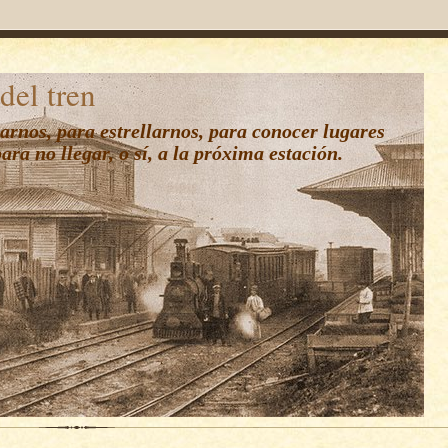
 del tren
arnos, para estrellarnos, para conocer lugares
ara no llegar, o sí, a la próxima estación.