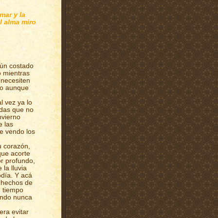
mar y la
el alma miro
gún costado
 mientras
 necesiten
eño aunque
l vez ya lo
ndas que no
nvierno
e las
e vendo los
u corazón,
que acorte
or profundo,
la lluvia
día. Y acá
, hechos de
e tiempo
endo nunca
era evitar