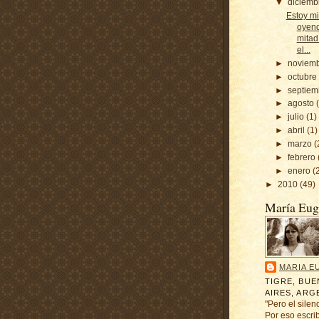
▼
diciem
Estoy mi
oyend
mitad
el...
►
noviem
►
octubr
►
septie
►
agosto
►
julio
(1)
►
abril
(1)
►
marzo
(
►
febrero
►
enero
(
►
2010
(49)
María Eug
MARIA E
TIGRE, BU
AIRES, ARG
"Pero el silenc
Por eso escri